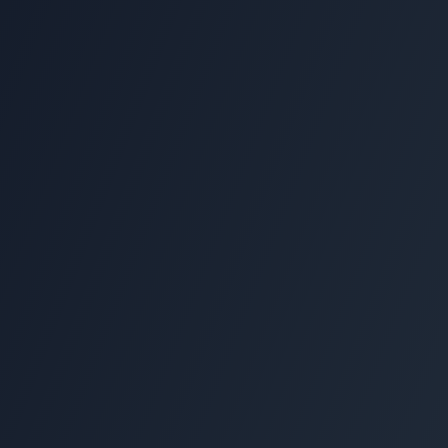
90%
Menos tempo em triagem
100x
Mais matches relevantes
QUERO ESSA TECNOLOGIA